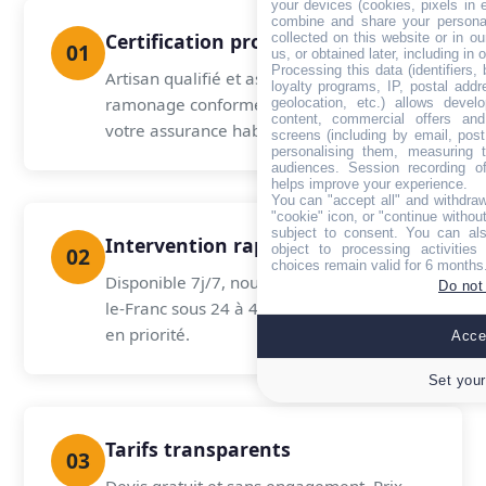
your devices (cookies, pixels in em
combine and share your personal
Certification professionnelle
collected on this website or in o
01
us, or obtained later, including in 
Processing this data (identifiers,
Artisan qualifié et assuré. Certificat de
loyalty programs, IP, postal add
ramonage conforme aux normes pour
geolocation, etc.) allows devel
content, commercial offers an
votre assurance habitation.
screens (including by email, pos
personalising them, measuring t
audiences. Session recording of
helps improve your experience.
You can "accept all" and withdraw
"cookie" icon, or "continue without
subject to consent. You can als
Intervention rapide
object to processing activitie
02
choices remain valid for 6 months
Disponible 7j/7, nous intervenons à Bailly-
Do not
le-Franc sous 24 à 48h. Urgences traitées
en priorité.
Accep
Set your
Tarifs transparents
03