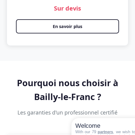
Sur devis
En savoir plus
Pourquoi nous choisir à
Bailly-le-Franc ?
Les garanties d'un professionnel certifié
Welcome
With our 79
partners
, we wish t