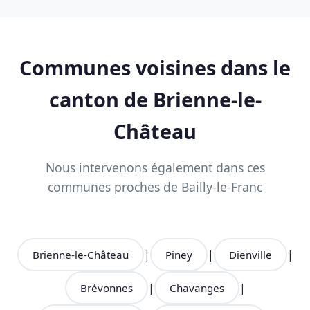
bouché, suspicion de feu de cheminée,
odeurs anormales. Appelez-nous au 00 00 00
00 00.
Communes voisines dans le
canton de Brienne-le-
Château
Nous intervenons également dans ces
communes proches de Bailly-le-Franc
|
|
|
Brienne-le-Château
Piney
Dienville
|
|
Brévonnes
Chavanges